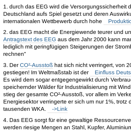
1. durch das
EEG
wird die Versorgungssicherheit d
Deutschland aufs Spiel gesetzt und deren Auswi
internationalen Wettbewerb durch hohe
Produkti
2. das
EEG
macht die Energiewende teurer und un
Antragstext des EEG
aus dem Jahr 2000 kann man 
lediglich mit geringfügigen Steigerungen der Stro
rechnen"
3. Der
CO²-Ausstoß
hat sich nicht verringert, von 
gestiegen! Im Weltmaßstab ist der
Einfluss Deut
Es wird dem sogar entgegengewirkt durch Verbrau
speichernder Wälder für Industrialisierung mit Win
stieg der gesamte CO²-Ausstoß, vor allem im Verke
Energiesektor verringerte er sich um nur 1%, trot
tausenden
WKA
.
->Link
4. Das
EEG
sorgt für eine gewaltige Ressourcenv
werden riesige Mengen an Stahl, Kupfer, Alumini