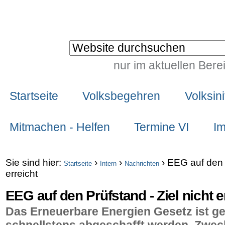
Direkt
Benutzerspezifische
zum
Werkzeuge
Website durchsuchen
Inhalt
|
nur im aktuellen Bere
Erweiterte
Direkt
Suche…
Sektionen
zur
Startseite
Volksbegehren
Volksini
Navigation
Mitmachen - Helfen
Termine VI
I
Sie sind hier:
›
›
›
EEG auf den P
Startseite
Intern
Nachrichten
erreicht
EEG auf den Prüfstand - Ziel nicht e
Das
Erneuerbare Energien
Gesetz ist ge
schnellstens abgeschafft werden. Zwec