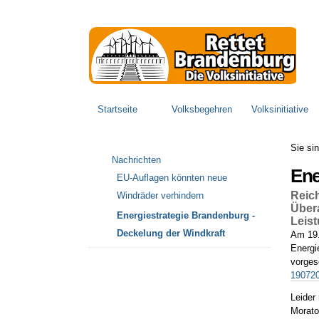
Direkt
Benutzerspezifische
zum
Werkzeuge
Inhalt
|
Direkt
zur
Navigation
Sektionen
Startseite
Volksbegehren
Volksinitiative
Sie sin
Navigation
Nachrichten
Ene
EU-Auflagen könnten neue
Reich
Windräder verhindern
Übera
Energiestrategie Brandenburg -
Leist
Deckelung der Windkraft
Am 19.
Energie
vorges
190720
Leider
Morato