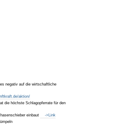
es negativ auf die wirtschaftliche
ftkraft.de/aktion/
t die höchste Schlagopferrate für den
Phasenschieber einbaut
->Link
 dümpeln