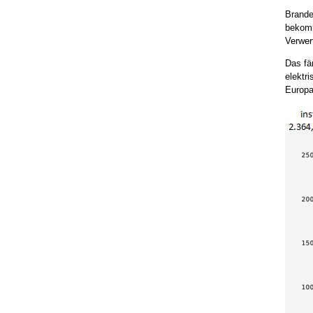
Brande
bekomm
Verwer
Das fä
elektr
Europas