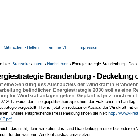
Mitmachen - Helfen
Termine VI
Impressum
d hier:
Startseite
›
Intern
›
Nachrichten
›
Energiestrategie Brandenburg - Deck
rgiestrategie Brandenburg - Deckelung 
t eine Senkung des Ausbauziels der Windkraft in Brandenbu
rbeitung befindlichen Energiestrategie 2030 soll es eine Re
ung für Windkraftanlagen geben. Geplant ist jetzt noch ein
07.2017 wurde den Energiepolitischen Sprechern der Fraktionen im Landtag B
strategie vorgestellt. Hier ist jetzt ein reduzierter Ausbau der Windkraft mit 
ehen. Unsere entsprechende Pressemeldung finden sie hier:
http://www.vi-r
17.pdf
 reicht das nicht, denn wir sehen das Land Brandenburg in einer besonderern V
rium für den weiteren Windkraftausbau umzusetzen.