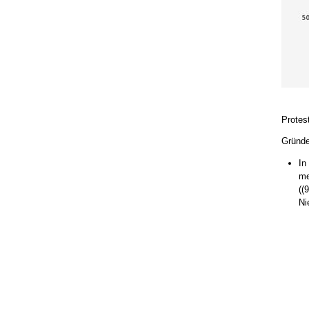
Protest
Gründe
In
me
((
Ni