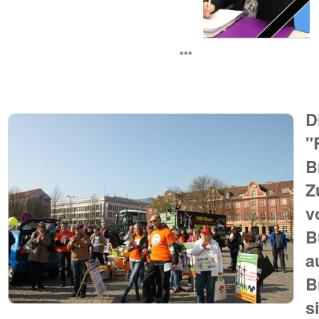
***
D
"
B
Z
v
B
a
B
s