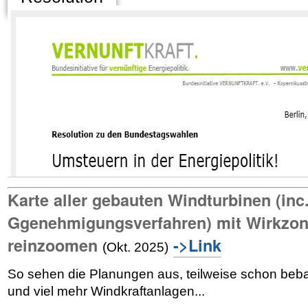
-> Parteiprogramme studieren lohnt, wer für Naturzerstörung durch Windkraft
-> Wer bei den Erneuerbaren die EEG-Subventionen stopft, ist bei den Wäh
-> Naturschutzgesetze für Windkraft anzupassen ist ein Hohn und wird best
Karte aller gebauten Windturbinen (inc
Ggenehmigungsverfahren) mit Wirkzo
reinzoomen
->Link
(Okt. 2025)
So sehen die Planungen aus, teilweise schon beba
-> wer noch mehr Windkraft will, ist nicht wählbar und hält nie still
und viel mehr Windkraftanlagen...