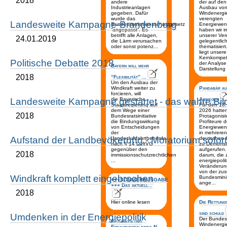
2018
andere
der auf de
Industrieanlagen
Ausbau vo
gegeben. Dafür
Windenergi
wurde das
verengten
Landesweite Kampagne-Brandenburg
Bundesimmissionsschutzgesetz
Energiewend
“angepasst”. Es
haben wir 
betrifft alle Anlagen,
unserer Ver
24.01.2019
die Lärm verursachen
gelegentlic
oder sonst potenz...
thematisiert
liegt unsere
Kernkompet
Politische Debatte 2018
der Analys
Bayern will mehr
Darstellung 
2018
“Flexibilität” ...
Um den Ausbau der
Windkraft weiter zu
Pandabär au
forcieren, will
Landesweite Kampagne gestartet - das wahre Bi
die Bayerische
Abwegen
Staatsregierung auf
Für den 18. 
dem Wege einer
2026 hatte
2018
Bundesratsinitiative
Protagonis
die Bindungswirkung
Profiteure d
von Entscheidungen
Energiewend
der
in mehrere
Aufstand der Landbevökerung - Moratorium sofor
Landesluftfahrtbehörde
deutschen 
nach § 14 LuftVG
zu Demonst
gegenüber den
aufgerufen.
2018
immissionsschutzrechtlichen
darum, die 
...
energiepoli
Veränderun
von der zu
Windkraft komplett eingebrochen
Bundesminis
+++SOMMERAUSGABE
ange...
+++ Das aktuell...
2018
Hier online lesen
Die Rettung
sind schuld
Umdenken in der Energiepolitik
Der Bunde
Gedanken und
Windenergi
Erfahrungen eines N...