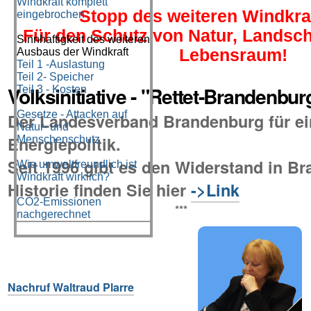
Windkraft komplett
Stopp des weiteren Windkra
eingebrochen
Für den Schutz von Natur, Landsc
Sinnhaftigkeit des weiteren
Ausbaus der Windkraft
Lebensraum!
Teil 1 -Auslastung
Teil 2- Speicher
Volksinitiative - "Rettet-Brandenbur
Teil 3 - Kosten
Gesetze - Attacken auf
Der Landesverband Brandenburg für ei
Natur- und
Energiepolitik.
Menschenschutz
Seit 1996 gibt es den Widerstand in B
Wie umweltfreundlich ist
Windkraft wirklich?
Historie finden Sie hier
->Link
CO2-Emissionen
***
nachgerechnet
Nachruf Waltraud Plarre