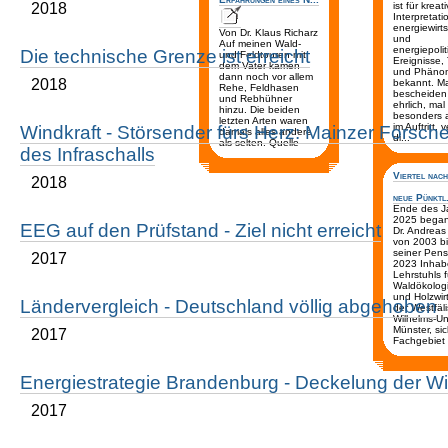
2018
ist für kreat
Interpretat
energiewirts
Von Dr. Klaus Richarz
und
Auf meinen Wald-
energiepolit
Die technische Grenze ist erreicht
und Feldtouren mit
Ereignisse
dem Vater kamen
und Phäno
dann noch vor allem
2018
bekannt. M
Rehe, Feldhasen
bescheiden
und Rebhühner
ehrlich, mal
hinzu. Die beiden
besonders 
letzten Arten waren
im Auftritt, 
Windkraft - Störsender fürs Herz: Mainzer Forsch
damals alles andere
di...
als selten. Quelle
des Infraschalls
Viertel nach
2018
neue Pünktl.
Ende des J
2025 began
EEG auf den Prüfstand - Ziel nicht erreicht
Dr. Andreas
von 2003 bi
seiner Pens
2017
2023 Inhab
Lehrstuhls f
Waldökologi
und Holzwir
Ländervergleich - Deutschland völlig abgehoben
der Westfäl
Wilhelms-Uni
Münster, si
2017
Fachgebiet 
Energiestrategie Brandenburg - Deckelung der Wi
2017