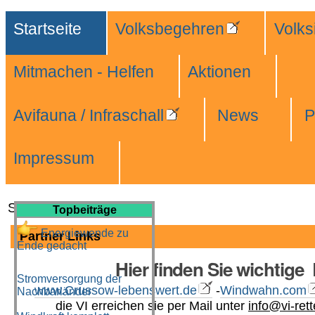
Direkt
Benutzerspezifische
Sektionen
Startseite
Volksbegehren
Volksi
zum
Werkzeuge
Inhalt
Mitmachen - Helfen
Aktionen
|
Direkt
Avifauna / Infraschall
News
P
zur
Navigation
Impressum
Sie sind hier:
Topbeiträge
Startseite
Energiewende zu
Partner Links
Ende gedacht
Hier finden Sie wichtige
Stromversorgung der
www.Crussow-lebenswert.de
-
Windwahn.com
Nachbarländer
die VI erreichen sie per Mail unter
info@
vi-re